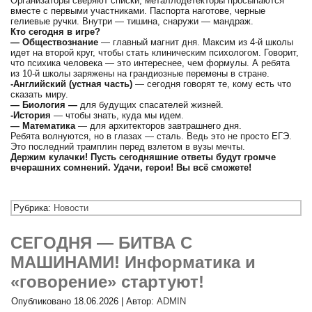
Организаторы сверяют списки, металлодетекторы просыпаются
вместе с первыми участниками. Паспорта наготове, черные
гелиевые ручки. Внутри — тишина, снаружи — мандраж.
Кто сегодня в игре?
— Обществознание
— главный магнит дня. Максим из 4-й школы
идет на второй круг, чтобы стать клиническим психологом. Говорит,
что психика человека — это интереснее, чем формулы. А ребята
из 10-й школы заряжены на грандиозные перемены в стране.
-Английский (устная часть)
— сегодня говорят те, кому есть что
сказать миру.
— Биология —
для будущих спасателей жизней.
-История
— чтобы знать, куда мы идем.
— Математика
— для архитекторов завтрашнего дня.
Ребята волнуются, но в глазах — сталь. Ведь это не просто ЕГЭ.
Это последний трамплин перед взлетом в вузы мечты.
Держим кулачки! Пусть сегодняшние ответы будут громче
вчерашних сомнений. Удачи, герои! Вы всё сможете!
Рубрика:
Новости
СЕГОДНЯ — БИТВА С
МАШИНАМИ! Информатика и
«говорение» стартуют!
Опубликовано
18.06.2026
|
Автор:
ADMIN