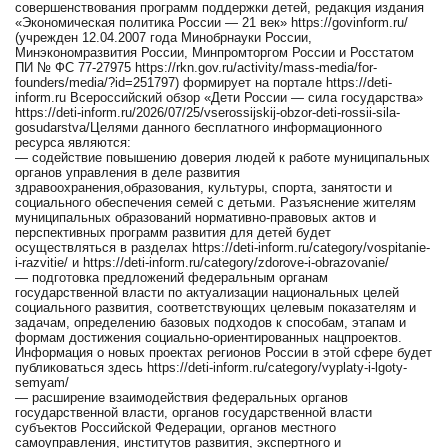
совершенствования программ поддержки детей, редакция издания
«Экономическая политика России — 21 век» https://govinform.ru/
(учрежден 12.04.2007 года Минобрнауки России,
Минэкономразвития России, Минпромторгом России и Росстатом
ПИ № ФС 77-27975 https://rkn.gov.ru/activity/mass-media/for-
founders/media/?id=251797) формирует на портале https://deti-
inform.ru Всероссийский обзор «Дети России — сила государства»
https://deti-inform.ru/2026/07/25/vserossijskij-obzor-deti-rossii-sila-
gosudarstva/Целями данного бесплатного информационного
ресурса являются:
— содействие повышению доверия людей к работе муниципальных
органов управления в деле развития
здравоохранения,образования, культуры, спорта, занятости и
социального обеспечения семей с детьми. Разъяснение жителям
муниципальных образований нормативно-правовых актов и
перспективных программ развития для детей будет
осуществляться в разделах https://deti-inform.ru/category/vospitanie-
i-razvitie/ и https://deti-inform.ru/category/zdorove-i-obrazovanie/
— подготовка предложений федеральным органам
государственной власти по актуализации национальных целей
социального развития, соответствующих целевым показателям и
задачам, определению базовых подходов к способам, этапам и
формам достижения социально-ориентированных нацпроектов.
Информация о новых проектах регионов России в этой сфере будет
публиковаться здесь https://deti-inform.ru/category/vyplaty-i-lgoty-
semyam/
— расширение взаимодействия федеральных органов
государственной власти, органов государственной власти
субъектов Российской Федерации, органов местного
самоуправления, институтов развития, экспертного и