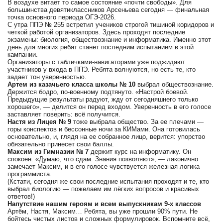
В воздухе витает то самое состояние «почти свободы». Для
большинства девятиклассников Арсеньева сегодня — финальная
точка основного периода ОГЭ-2026.
С утра ППЭ № 255 встретил учеников строгой тишиной коридоров и
четкой работой организаторов. Здесь проходят последние
экзамены: биология, обществознание и информатика. Именно этот
день для многих ребят станет последним испытанием в этой
кампании.
Организаторы с табличками-навигаторами уже поджидают
участников у входа в ППЭ. Ребята волнуются, но есть те, кто
задает тон уверенностью.
Артем из казачьего класса школы № 10
выбрал обществознание.
Держится бодро, по-военному подтянуто. «Настрой боевой.
Предыдущие результаты радуют, жду от сегодняшнего только
хорошего», — делится он перед входом. Уверенность в его голосе
заставляет поверить: всё получится.
Настя из Лицея № 9
тоже выбрала общество. За ее плечами —
горы конспектов и бессонные ночи за КИМами. Она готовилась
основательно, и, глядя на ее собранное лицо, верится: упорство
обязательно принесет свои баллы.
Максим из Гимназии № 7
держит курс на информатику. Он
спокоен. «Думаю, что сдам. Знания позволяют», — лаконично
замечает Максим, и в его голосе чувствуется железная логика
программиста.
(Кстати, сегодня же свои последние испытания проходят и те, кто
выбрал биологию — пожелаем им лёгких вопросов и красивых
ответов!)
Напутствие нашим героям и всем выпускникам 9-х классов
Артём, Настя, Максим… Ребята, вы уже прошли 90% пути. Не
бойтесь чистых листов и сложных формулировок. Вспомните всё,