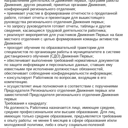
направлениям деятельности Движения первых, программ работы
Движения, других решений, принятых органами Движения,
конференцией регионального отделения;
• принимает участие в формировании отчетности о проделанной
работе, готовит отчеты и презентации для вышестоящего
руководства регионального отделения Движения первых;
• по запросу руководителя готовит отчеты, таблицы и другие
сведения, касающиеся трудовой деятельности работника;
• реализует мероприятия для участников Движения Первых на базе
местного отделения с целью формирования команды активистов
Движения;
• проходит обучение по образовательной траектории для
специалистов по организации работы в муниципалитете в системе
дистанционного обучения (СДО) Движения Первых;
• обеспечивает выполнение требований нормативных документов
по защите информации и персональных данных, ставших ему
известными при исполнении должностных обязанностей,
обеспечивает соблюдение конфиденциальности информации;
• консультирует Работников по вопросам, входящим в его
компетенцию.
• осуществляет иные полномочия в соответствии с поручениями
Председателя Регионального отделения Движения первых или
заместителей Председателя регионального отделения Движения
первых
Требования к кандидату:
На должность Работника назначается лицо, имеющее среднее,
среднее профессиональное или высшее образование. Для лиц,
имеющих только среднее образование, предъявляется требование
к опыту работы: не менее 6 месяцев в сфере образования и/или
молодежной политики, либо к опыту социально-полезной