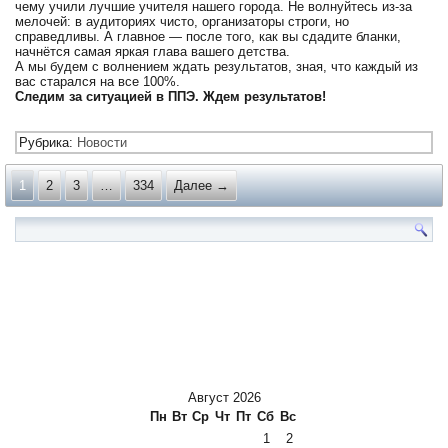
чему учили лучшие учителя нашего города. Не волнуйтесь из-за
мелочей: в аудиториях чисто, организаторы строги, но
справедливы. А главное — после того, как вы сдадите бланки,
начнётся самая яркая глава вашего детства.
А мы будем с волнением ждать результатов, зная, что каждый из
вас старался на все 100%.
Следим за ситуацией в ППЭ. Ждем результатов!
Рубрика:
Новости
1
2
3
…
334
Далее →
Август 2026
Пн
Вт
Ср
Чт
Пт
Сб
Вс
1
2