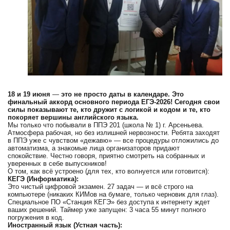
18 и 19 июня
—
это не просто даты в календаре. Это
финальный аккорд основного периода ЕГЭ-2026! Сегодня свои
силы показывают те, кто дружит с логикой и кодом и те, кто
покоряет вершины английского языка.
Мы только что побывали в ППЭ 201 (школа № 1) г. Арсеньева.
Атмосфера рабочая, но без излишней нервозности. Ребята заходят
в ППЭ уже с чувством «дежавю» — все процедуры отложились до
автоматизма, а знакомые лица организаторов придают
спокойствие. Честно говоря, приятно смотреть на собранных и
уверенных в себе выпускников!
О том, как всё устроено (для тех, кто волнуется или готовится):
КЕГЭ (Информатика):
Это чистый цифровой экзамен. 27 задач — и всё строго на
компьютере (никаких КИМов на бумаге, только черновик для глаз).
Специальное ПО «Станция КЕГЭ» без доступа к интернету ждет
ваших решений. Таймер уже запущен: 3 часа 55 минут полного
погружения в код.
Иностранный язык (Устная часть):