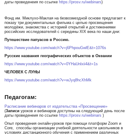
даты проведенеия по ссылке
https://prosv.ru/webinars
)
Фонд им. Миклухо-Маклая на безвозмездной основе предлагает к
показу три документальных фильма с целью просвещения
молодёжи, знакомства с историей открытий и достижениями
российских исследователей с середины XIX века по наши дни:
Путешествие папуасов в Россию.
https://www.youtube.com/watch?v=j6PhpouGwlE&t=1076s
Русские названия географических объектов в Океании
https://www.youtube.com/watch?v=0YHaUnlxii4&t=1s
ЧЕЛОВЕК С ЛУНЫ
https://www.youtube.com/watch?v=wJyq8hcXhMk
Педагогам:
Расписание вебинаров от издательства «Просвещение»
(
Записи
уроков и вебинаров доступны на следующий день после
даты проведенеия по ссылке
https://prosv.ru/webinars
)
Опыт проведения онлайн-уроков при помощи платформ Zoom и
Core, способы организации учебной деятельности школьников в
условиях дистанционного обучения с применением различных