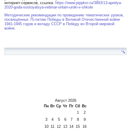
интернет-сервисов, ссылка:
https://www.pippkro.ru/3893/13-aprelya-
2020-goda-sostoyalsya-vebinar-onlain-uroki-v-shkole
Методические рекомендации по проведению тематических уроков,
посвящённых 75-летию Победы в Великой Отечественной войне
1941-1945 годов и вкладу СССР в Победу во Второй мировой
войне.
Август 2026
Пн
Вт
Ср
Чт
Пт
Сб
Вс
1
2
3
4
5
6
7
8
9
10
11
12
13
14
15
16