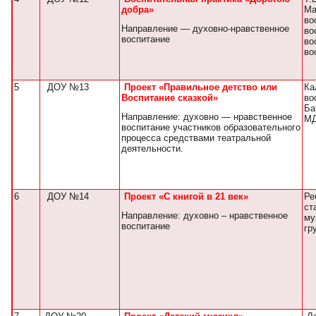
добра»
Ма
во
Направление — духовно-нравственное
во
воспитание
во
во
5
ДОУ №13
Проект «Правильное детство или
Ка
Воспитание сказкой»
во
Ба
Направление: духовно — нравственное
МД
воспитание участников образовательного
процесса средствами театральной
деятельности.
6
ДОУ №14
Проект «С книгой в 21 век»
Ре
ст
Направление: духовно – нравственное
му
воспитание
гр