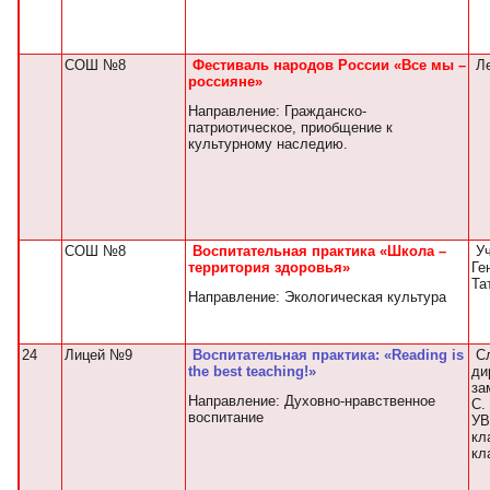
СОШ №8
Фестиваль народов России «Все мы –
Ле
россияне»
Направление: Гражданско-
патриотическое, приобщение к
культурному наследию.
СОШ №8
Воспитательная практика «Школа –
Уч
территория здоровья»
Ге
Та
Направление: Экологическая культура
24
Лицей №9
Воспитательная практика: «Reading is
Сл
the best teaching!»
ди
за
Направление: Духовно-нравственное
С.
воспитание
У
кл
кл