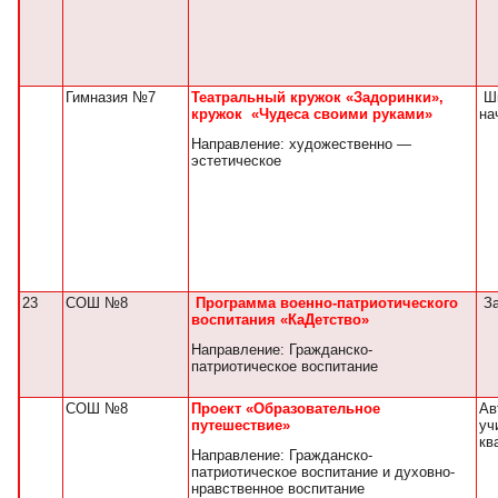
Гимназия №7
Театральный кружок «Задоринки»,
Шк
кружок «Чудеса своими руками»
на
Направление: художественно —
эстетическое
23
СОШ №8
Программа военно-патриотического
За
воспитания «КаДетство»
Направление: Гражданско-
патриотическое воспитание
СОШ №8
Проект «Образовательное
Ав
путешествие»
уч
кв
Направление: Гражданско-
патриотическое воспитание и духовно-
нравственное воспитание