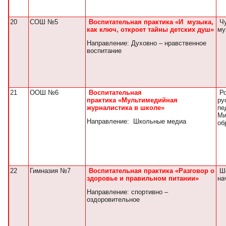
20
СОШ №5
Воспитательная практика «И музыка,
Чу
как ключ, откроет тайны детских душ»
му
Направление: Духовно – нравственное
воспитание
21
ООШ №6
Воспитательная
Ро
практика «Мультимедийная
ру
журналистика в школе»
пе
Ми
Направление: Школьные медиа
об
22
Гимназия №7
Воспитательная практика «Разговор о
Ше
здоровье и правильном питании»
на
Направление: спортивно –
оздоровительное