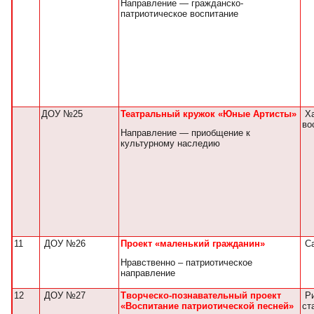
Направление — гражданско-
патриотическое воспитание
ДОУ №25
Театральный кружок «Юные Артисты»
Ха
во
Направление — приобщение к
культурному наследию
11
ДОУ №26
Проект «маленький гражданин»
Са
Нравственно – патриотическое
направление
12
ДОУ №27
Творческо-познавательный проект
Ри
«Воспитание патриотической песней»
ст