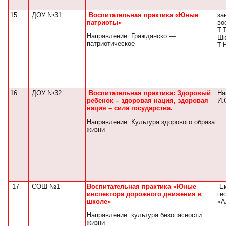
15
ДОУ №31
Воспитательная практика «Юные
за
патриоты»
во
Т.
Направление: Гражданско —
Шк
патриотическое
Т.
16
ДОУ №32
Воспитательная практика: Здоровый
На
ребенок – здоровая нация, здоровая
И.
нация – сила государства.
Направление: Культура здорового образа
жизни
17
СОШ №1
Воспитательная практика «Юные
Ем
инспектора дорожного движения в
ге
школе»
«А
Направление: культура безопасности
жизни