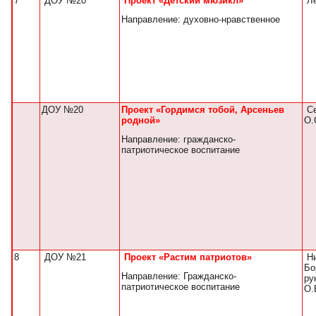
7
ДОУ №20
Проект «Детский мюзикл»
Ле
Направление: духовно-нравственное
ДОУ №20
Проект «Гордимся тобой, Арсеньев
Се
родной»
О.
Направление: гражданско-
патриотическое воспитание
8
ДОУ №21
Проект «Растим патриотов»
Ни
Бо
Направление: Гражданско-
ру
патриотическое воспитание
О.