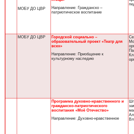
пе
Направление: Гражданско –
МОБУ ДО ЦВР
патриотическое воспитание
МОБУ ДО ЦВР
Городской социально –
Се
образовательный проект «Театр для
Мо
всех»
ор
Па
Направление: Приобщение к
Кл
культурному наследию
ор
Программа духовно-нравственного и
Шп
гражданско-патриотического
за
воспитания «Моё Отечество»
ма
Ал
Направление: Духовно-нравственное
Вл