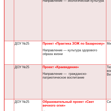
Направление — экологическая культура
ДОУ №25
Проект «Практика ЗОЖ по Базарному»
Ми
Направление — культура здорового
образа жизни
ДОУ №25
Проект «Краеведение»
Тю
во
Направление — гражданско-
Ве
патриотическое воспитание
ДОУ №25
Образовательный проект «Свет
Си
вечного огня»