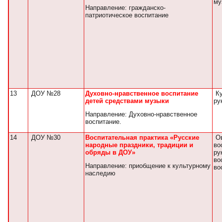
му
Направление: гражданско-
патриотическое воспитание
13
ДОУ №28
Духовно-нравственное воспитание
Ку
детей средствами музыки
ру
Направление: Духовно-нравственное
воспитание.
14
ДОУ №30
Воспитательная практика «Русские
Ов
народные праздники, традиции и
во
обряды в ДОУ»
ру
во
Направление: приобщение к культурному
во
наследию