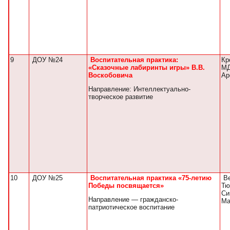
9
ДОУ №24
Воспитательная практика:
Кр
«Сказочные лабиринты игры» В.В.
МД
Воскобовича
Ар
Направление: Интеллектуально-
творческое развитие
10
ДОУ №25
Воспитательная практика «75-летию
Ве
Победы посвящается»
Тю
Си
Направление — гражданско-
Ма
патриотическое воспитание