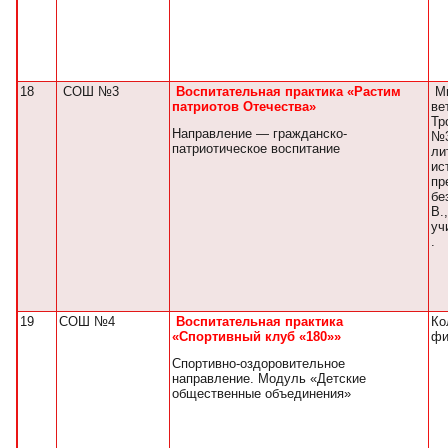
18
СОШ №3
Воспитательная практика «Растим
Ми
патриотов Отечества»
ве
Тр
Направление — гражданско-
№3
патриотическое воспитание
ли
ис
пр
бе
В.
уч
.
19
СОШ №4
Воспитательная практика
Ко
«Спортивный клуб «180»»
фи
Спортивно-оздоровительное
направление. Модуль «Детские
общественные объединения»