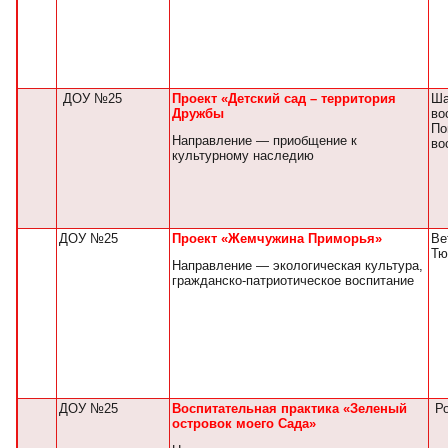
ДОУ №25
Проект «Детский сад – территория
Ша
Дружбы
во
По
Направление — приобщение к
во
культурному наследию
ДОУ №25
Проект «Жемчужина Приморья»
Ве
Тю
Направление — экологическая культура,
гражданско-патриотическое воспитание
ДОУ №25
Воспитательная практика «Зеленый
Ро
островок моего Сада»