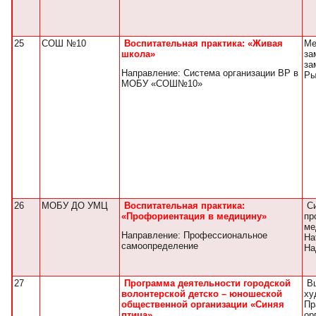
25
СОШ №10
Воспитательная практика: «Живая
Ме
школа»
за
за
Направление: Система организации ВР в
Ры
МОБУ «СОШ№10»
26
МОБУ ДО УМЦ
Воспитательная практика:
Си
«Профориентация в медицину»
пр
ме
Направление: Профессиональное
На
самоопределение
На
27
Программа деятельности городской
Вш
волонтерской детско – юношеской
ху
общественной организации «Синяя
Пр
птица»
ор