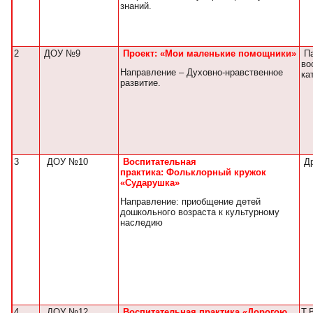
знаний.
2
ДОУ №9
П
роект:
«Мои маленькие помощники»
Па
во
Направление – Духовно-нравственное
ка
развитие.
3
ДОУ №10
Воспитательная
Др
практика: Фольклорный кружок
«Сударушка»
Направление: приобщение детей
дошкольного возраста к культурному
наследию
4
ДОУ №12
Воспитательная практика «Дорогою
Т.