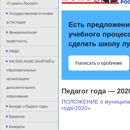
«Служить России!»
Государственная итоговая
аттестация
Есть предложени
учебного процесс
Функциональная
грамотность
сделать школу л
ПФДО
РАСПИСАНИЕ ЗАНЯТИЙ в
Написать о проблеме
образовательных
организациях
дополнительного
Педагог года — 202
образования
ПОЛОЖЕНИЕ о муниципаль
Конкурс «Педагог года»
года-2020»
Вакансии
Конкурсы