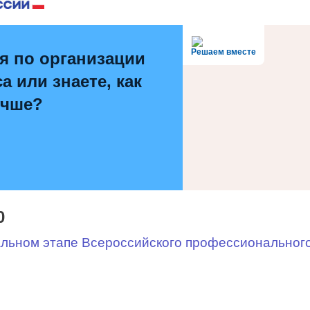
Решаем вместе
я по организации
а или знаете, как
учше?
0
ном этапе Всероссийского профессионального 