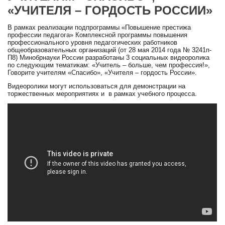
«УЧИТЕЛЯ – ГОРДОСТЬ РОССИИ»
В рамках реализации подпрограммы «Повышение престижа
профессии педагога» Комплексной программы повышения
профессионального уровня педагогических работников
общеобразовательных организаций (от 28 мая 2014 года № 3241п-
П8) Минобрнауки России разработаны 3 социальных видеоролика
по следующим тематикам: «Учитель – больше, чем профессия!»,
Говорите учителям «Спасибо», «Учителя – гордость России».
Видеоролики могут использоваться для демонстрации на
торжественных мероприятиях и в рамках учебного процесса.