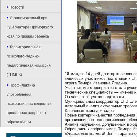
Новости
Уполномоченный при
Губернаторе Приморского
края по правам ребёнка
Территориальная
психолого-медико-
педагогическая комиссия
18 мая,
за 14 дней до старта основно
(ТПМПК)
ключевых участников подготовки к ЕГ
округа Тамара Ивановна Ягодина.
Профилактика
Участниками мероприятия стали руков
технические специалисты — именно на
употребления
О главных акцентах подготовки
Муниципальный координатор ЕГЭ Еле
психоактивных веществ и
детальный анализ актуальных требова
Ключевые темы докладов:
пропаганда здорового
Новые критерии качества проведения 
организационно-технологическое обе
образа жизни
Анализ нарушений, допущенных в ход
Обращаясь к собравшимся, Тамара Ив
«Уважаемые коллеги! Вы — гаранты о