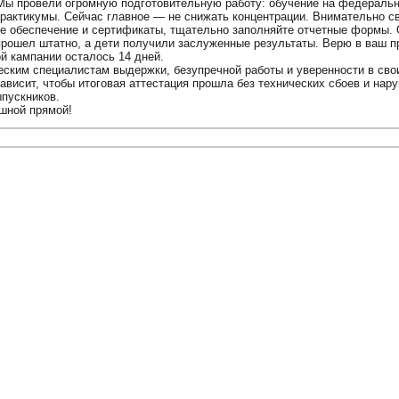
 Мы провели огромную подготовительную работу: обучение на федераль
рактикумы. Сейчас главное — не снижать концентрации. Внимательно с
е обеспечение и сертификаты, тщательно заполняйте отчетные формы. 
 прошел штатно, а дети получили заслуженные результаты. Верю в ваш 
й кампании осталось 14 дней.
ским специалистам выдержки, безупречной работы и уверенности в сво
ависит, чтобы итоговая аттестация прошла без технических сбоев и нар
пускников.
шной прямой!