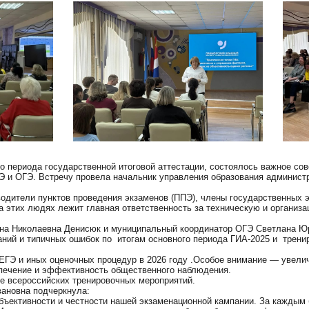
го периода государственной итоговой аттестации, состоялось важное с
Э и ОГЭ. Встречу провела начальник управления образования админист
одители пунктов проведения экзаменов (ППЭ), члены государственных 
 этих людях лежит главная ответственность за техническую и организа
на Николаевна Денисюк и муниципальный координатор ОГЭ Светлана Ю
ний и типичных ошибок по итогам основного периода ГИА-2025 и тренир
ЕГЭ и иных оценочных процедур в 2026 году .Особое внимание — увели
спечение и эффективность общественного наблюдения.
е всероссийских тренировочных мероприятий.
ановна подчеркнула:
бъективности и честности нашей экзаменационной кампании. За каждым 