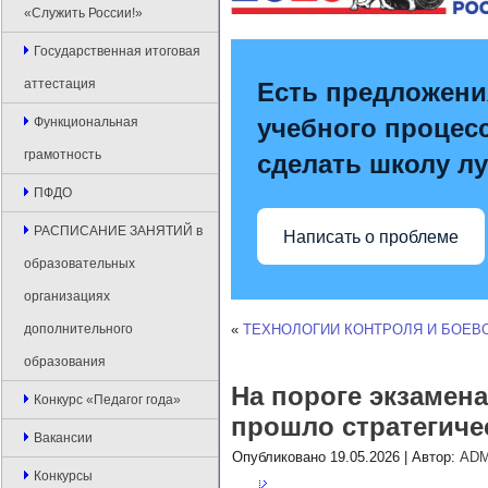
«Служить России!»
Государственная итоговая
аттестация
Есть предложени
учебного процесс
Функциональная
грамотность
сделать школу л
ПФДО
РАСПИСАНИЕ ЗАНЯТИЙ в
Написать о проблеме
образовательных
организациях
дополнительного
«
ТЕХНОЛОГИИ КОНТРОЛЯ И БОЕВ
образования
На пороге экзамен
Конкурс «Педагог года»
прошло стратегиче
Вакансии
Опубликовано
19.05.2026
|
Автор:
ADM
Конкурсы