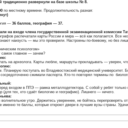
 традиционно развернули на базе школы № 8.
00
по местному времени. Продолжительность разная:
инут)
огия —
36 баллов, география — 37.
тали на входе члена государственной экзаменационной комиссии Т
ографов распечатали карты России и мира — всё как полагается. Все н
знают наизусть — мы это проверили. Настроены по-боевому, но без лишн
иническим психологом»
т самое главное — зачем?
ию:
пать на археолога. Карты люблю, маршруты прокладывать — уверен, что
логию:
. Планирую поступать во Владивостокский медицинский университет. Био
сосредоточенно сжимали паспорта. Кто-то повторял термины по биолог
льный:
ред входом в ППЭ — рамка металлодетектора. С собой у ребят только п
 (для тех, кто сдаёт биологию и географию). Лишнего — ничего.
ньева:
 волнительное утро. Держитесь увереннее, не бойтесь перепроверять от
те именно те баллы, которые откроют двери в лучшие вузы страны. Удачи