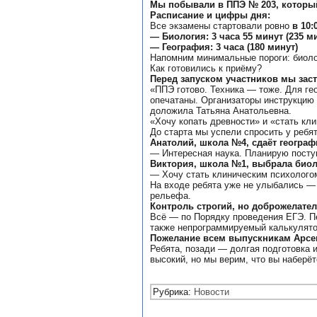
Мы побывали в ППЭ № 203, который
Расписание и цифры дня:
Все экзамены стартовали ровно
в 10:
— Биология: 3 часа 55 минут (235 м
— География: 3 часа (180 минут)
Напомним минимальные пороги: биол
Как готовились к приёму?
Перед запуском участников мы зас
«ППЭ готово. Техника — тоже. Для ге
опечатаны. Организаторы инструкцию 
доложила Татьяна Анатольевна.
«Хочу копать древности» и «стать кл
До старта мы успели спросить у ребя
Анатолий, школа №4, сдаёт географ
— Интересная наука. Планирую посту
Виктория, школа №1, выбрала био
— Хочу стать клиническим психологом
На входе ребята уже не улыбались — 
рельефа.
Контроль строгий, но доброжелате
Всё — по Порядку проведения ЕГЭ. Пе
также непрограммируемый калькулятор
Пожелание всем выпускникам Арсе
Ребята, позади — долгая подготовка и
высокий, но мы верим, что вы наберё
Рубрика:
Новости