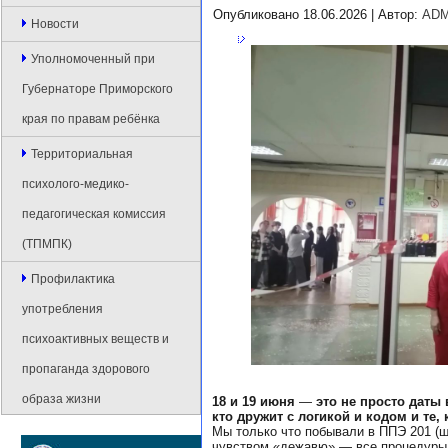
Опубликовано
18.06.2026
|
Автор:
ADM
Новости
Уполномоченный при
Губернаторе Приморского
края по правам ребёнка
Территориальная
психолого-медико-
педагогическая комиссия
(ТПМПК)
Профилактика
употребления
психоактивных веществ и
пропаганда здорового
образа жизни
18 и 19 июня
—
это не просто даты
кто дружит с логикой и кодом и те,
Мы только что побывали в ППЭ 201 (ш
чувством «дежавю» — все процедуры о