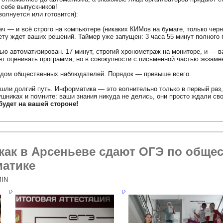
 себе выпускников!
 волнуется или готовится):
ач — и всё строго на компьютере (никаких КИМов на бумаге, только чер
ету ждет ваших решений. Таймер уже запущен: 3 часа 55 минут полного 
ю автоматизирован. 17 минут, строгий хронометраж на мониторе, и — 
дет оценивать программа, но в совокупности с письменной частью экзам
ядом общественных наблюдателей. Порядок — превыше всего.
шли долгий путь. Информатика — это волнительно только в первый раз,
ушниках и помните: ваши знания никуда не делись, они просто ждали сво
 будет на вашей стороне!
как в Арсеньеве сдают ОГЭ по обще
матике
IN