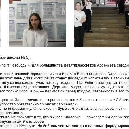
базе школы № 5).
 «почти свободы». Для большинства девятиклассников Арсеньева сегод
строгой тишиной коридоров и четкой работой организаторов. Здесь прох
о этот день для многих ребят станет последним испытанием в этой кам
ами уже поджидают участников у входа в ППЭ. Ребята волнуются, но ест
 10
выбрал обществознание. Держится бодро, по-военному подтянуто. 
его только хорошего», — делится он перед входом. Уверенность в его го
щество. За ее плечами — горы конспектов и бессонные ночи за КИМами.
 упорство обязательно принесет свои баллы.
с на информатику. Он спокоен. «Думаю, что сдам. Знания позволяют», —
программиста.
испытания проходят и те, кто выбрал биологию — пожелаем им лёгких воп
ыпускникам 9-х классов
же прошли 90% пути. Не бойтесь чистых листов и сложных формулирово