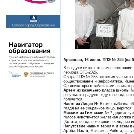
Арсеньев, 16 июня. ППЭ № 255 (на 
В воздухе витает то самое состояние
периода ОГЭ-2026.
С утра ППЭ № 255 встретил учеников 
обществознание и информатика. Именн
Организаторы с табличками-навигатор
Артем из казачьего класса школы №
результаты радуют, жду от сегодняшн
получится.
Настя из Лицея № 9
тоже выбрала об
глядя на ее собранное лицо, верится:
Максим из Гимназии № 7
держит кур
голосе чувствуется железная логика 
(Кстати, сегодня же свои последние 
Напутствие нашим героям и всем в
Артём, Настя, Максим… Ребята, вы у