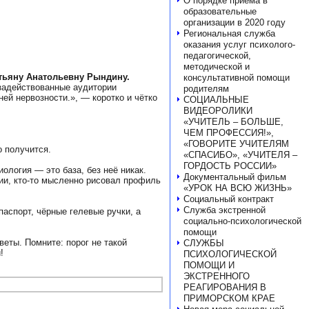
О порядке приема в
образовательные
организации в 2020 году
Региональная служба
оказания услуг психолого-
педагогической,
методической и
атьяну Анатольевну Рындину.
консультативной помощи
езадействованные аудитории
родителям
ей нервозности.», — коротко и чётко
СОЦИАЛЬНЫЕ
ВИДЕОРОЛИКИ
«УЧИТЕЛЬ – БОЛЬШЕ,
ЧЕМ ПРОФЕССИЯ!»,
«ГОВОРИТЕ УЧИТЕЛЯМ
 получится.
«СПАСИБО», «УЧИТЕЛЯ –
ГОРДОСТЬ РОССИИ»
логия — это база, без неё никак.
Документальный фильм
ии, кто-то мысленно рисовал профиль
«УРОК НА ВСЮ ЖИЗНЬ»
Социальный контракт
Служба экстренной
аспорт, чёрные гелевые ручки, а
социально-психологической
помощи
веты. Помните: порог не такой
СЛУЖБЫ
!
ПСИХОЛОГИЧЕСКОЙ
ПОМОЩИ И
ЭКСТРЕННОГО
РЕАГИРОВАНИЯ В
ПРИМОРСКОМ КРАЕ