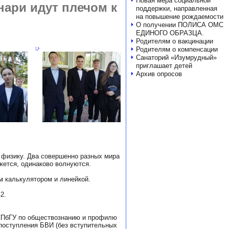
Новая мера социальной
нари идут плечом к
поддержки, направленная
на повышение рождаемости
О получении ПОЛИСА ОМС
ЕДИНОГО ОБРАЗЦА.
Родителям о вакцинации
Родителям о компенсации
Санаторий «Изумрудный»
приглашает детей
Архив опросов
 физику. Два совершенно разных мира
жется, одинаково волнуются.
м калькулятором и линейкой.
2.
СПбГУ по обществознанию и профилю
поступления БВИ (без вступительных