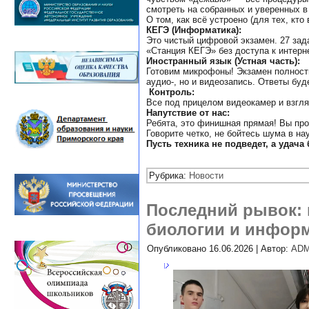
смотреть на собранных и уверенных в
О том, как всё устроено (для тех, кто
КЕГЭ (Информатика):
Это чистый цифровой экзамен. 27 зад
«Станция КЕГЭ» без доступа к интерн
Иностранный язык (Устная часть):
Готовим микрофоны! Экзамен полность
аудио-, но и видеозапись. Ответы бу
Контроль:
Все под прицелом видеокамер и взгл
Напутствие от нас:
Ребята, это финишная прямая! Вы про
Говорите четко, не бойтесь шума в на
Пусть техника не подведет, а удача
Рубрика:
Новости
Последний рывок: 
биологии и инфор
Опубликовано
16.06.2026
|
Автор:
ADM