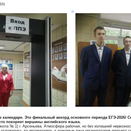
IN
 в календаре. Это финальный аккорд основного периода ЕГЭ-2026! С
 кто покоряет вершины английского языка.
кола № 1) г. Арсеньева. Атмосфера рабочая, но без излишней нервознос
тложились до автоматизма, а знакомые лица организаторов придают сп