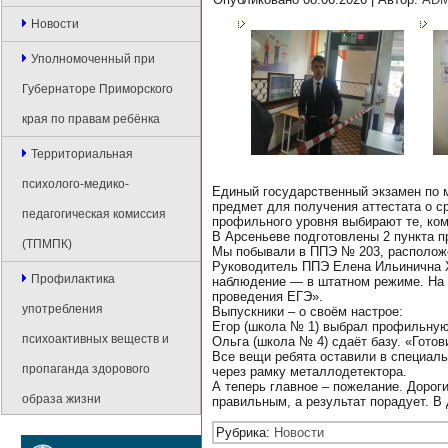
Новости
Уполномоченный при
Губернаторе Приморского
края по правам ребёнка
Территориальная
психолого-медико-
Единый государственный экзамен по 
предмет для получения аттестата о с
педагогическая комиссия
профильного уровня выбирают те, ком
В Арсеньеве подготовлены 2 пункта п
(ТПМПК)
Мы побывали в ППЭ № 203, располож
Руководитель ППЭ Елена Ильинична Х
Профилактика
наблюдение — в штатном режиме. На п
проведения ЕГЭ».
употребления
Выпускники – о своём настрое:
Егор (школа № 1) выбрал профильную 
психоактивных веществ и
Ольга (школа № 4) сдаёт базу. «Готов
Все вещи ребята оставили в специал
пропаганда здорового
через рамку металлодетектора.
А теперь главное – пожелание. Дорог
образа жизни
правильным, а результат порадует. В 
Рубрика:
Новости