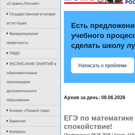
«Служить России!»
Государственная итоговая
аттестация
Есть предложени
учебного процесс
Функциональная
грамотность
сделать школу л
ПФДО
РАСПИСАНИЕ ЗАНЯТИЙ в
Написать о проблеме
образовательных
организациях
дополнительного
Архив за день:
08.06.2026
образования
Конкурс «Педагог года»
ЕГЭ по математике 
Вакансии
спокойствие!
Конкурсы
Опубликовано
08.06.2026
|
Автор:
ADM