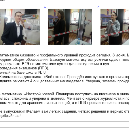
математике базового и профильного уровней проходит сегодня, 8 июня.
реднем общем образовании. Базовую математику выпускники сдают толь
у результат ЕГЭ по математике нужен для поступления в вуз.
роведения экзаменов (ППЭ).
енный на базе школы № 8.
олеменкова доложила: «Всё готово! Проведён инструктаж с организато
ункте работают 4 общественных наблюдателя. Уверена, экзамен пройдё
математику. «Настрой боевой. Планирую поступать на инженера в униве
илась, спокойна и уверена в знаниях. Мечтает о карьере журналиста и п
ьном месте для хранения личных вещей, а в ППЭ прошли только с пасп
ие выпускники! Желаем вам лёгких заданий, чётких решений и верных от
добрый час!