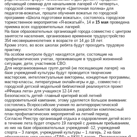
обучающий семинар для начальников лагерей «V четверть»,
городской семинар — практикум «Цветочная поляна» для
педагогов-вожатых, прошли обучения вожатых по городской
программе «Школа подготовки вожатых», состоялось городское
торжественное мероприятие «Я-вожатый!», 14 и
15 мая
проведена
приемка всех оздоровительных лагерей.
На базе образовательных организаций города совместно с центром
занятости населения, организовано временное трудоустройство
354 несовершеннолетних в возрасте от 14 до 18 лет.
Кроме этого, во всех школах ребята будут проходить трудовую
практику.
На особом контроле будут находятся дети, состоящие на
профилактических учетах, проживающие в трудной жизненной
ситуации, дети, участников СВО.
Для неорганизованных групп детей (не посещающие лагеря): на
базе учреждений культуры будут проводится творческие
мастерские, интеллектуальные викторины, концертные программы,
мастер-классы, литературные онлайн-игры и др., совместно с
городской детской модельной библиотекой реализуется проект
«#Фишка лета» для учащихся 12-14 лет.
Безопасность детей- главный критерий всей летней
оздоровительной кампании, этому уделяется большое внимание:
состоялись Всероссийские учения по антитеррористической
защищенности объектов образования, разработан комплексный
план профилактических мероприятий на летний период
Согласно Реестру организаций отдыха и оздоровления детей всего
в течение лета будет открыто 19 лагерей с дневным пребыванием,
из них на базе образовательных учреждений -12, учреждений
спорта – 3 лагеря, учреждений культуры – 1 лагерь, 2 на базе
образовательного центра «ITINI» и АКШ-1 лагерь. Предполагаемый