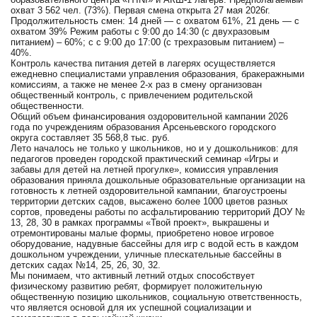
охват 3 562 чел. (73%). Первая смена открыта 27 мая 2026г.
Продолжительность смен: 14 дней — с охватом 61%, 21 день — с
охватом 39% Режим работы с 9:00 до 14:30 (с двухразовым
питанием) – 60%; с с 9:00 до 17:00 (с трехразовым питанием) –
40%.
Контроль качества питания детей в лагерях осуществляется
ежедневно специалистами управления образования, бракеражными
комиссиям, а также не менее 2-х раз в смену организован
общественный контроль, с привлечением родительской
общественности.
Общий объем финансирования оздоровительной кампании 2026
года по учреждениям образования Арсеньевского городского
округа составляет 35 568,8 тыс. руб.
Лето началось не только у школьников, но и у дошкольников: для
педагогов проведен городской практический семинар «Игры и
забавы для детей на летней прогулке», комиссия управления
образования приняла дошкольные образовательные организации на
готовность к летней оздоровительной кампании, благоустроены
территории детских садов, высажено более 1000 цветов разных
сортов, проведены работы по асфальтированию территорий ДОУ №
13, 28, 30 в рамках программы «Твой проект», выкрашены и
отремонтированы малые формы, приобретено новое игровое
оборудование, надувные бассейны для игр с водой есть в каждом
дошкольном учреждении, уличные плескательные бассейны в
детских садах №14, 25, 26, 30, 32.
Мы понимаем, что активный летний отдых способствует
физическому развитию ребят, формирует положительную
общественную позицию школьников, социальную ответственность,
что является основой для их успешной социализации и