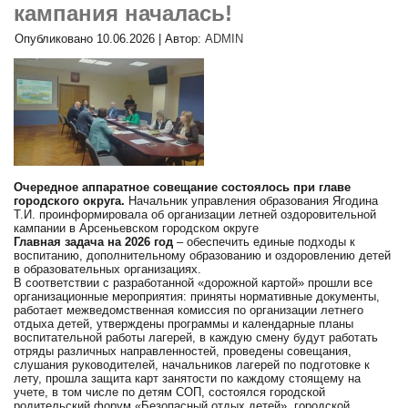
кампания началась!
Опубликовано
10.06.2026
|
Автор:
ADMIN
Очередное аппаратное совещание состоялось при главе
городского округа.
Начальник управления образования Ягодина
Т.И. проинформировала об организации летней оздоровительной
кампании в Арсеньевском городском округе
Главная задача на 2026 год
– обеспечить единые подходы к
воспитанию, дополнительному образованию и оздоровлению детей
в образовательных организациях.
В соответствии с разработанной «дорожной картой» прошли все
организационные мероприятия: приняты нормативные документы,
работает межведомственная комиссия по организации летнего
отдыха детей, утверждены программы и календарные планы
воспитательной работы лагерей, в каждую смену будут работать
отряды различных направленностей, проведены совещания,
слушания руководителей, начальников лагерей по подготовке к
лету, прошла защита карт занятости по каждому стоящему на
учете, в том числе по детям СОП, состоялся городской
родительский форум «Безопасный отдых детей», городской